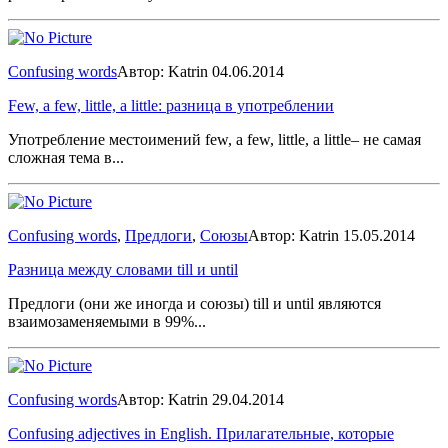
Confusing words
Автор: Katrin
04.06.2014
Few, a few, little, a little: pазница в употреблении
Употребление местоимений few, a few, little, a little– не самая
сложная тема в...
Confusing words
,
Предлоги
,
Союзы
Автор: Katrin
15.05.2014
Разница между словами till и until
Предлоги (они же иногда и союзы) till и until являются
взаимозаменяемыми в 99%...
Confusing words
Автор: Katrin
29.04.2014
Confusing adjectives in English. Прилагательные, которые