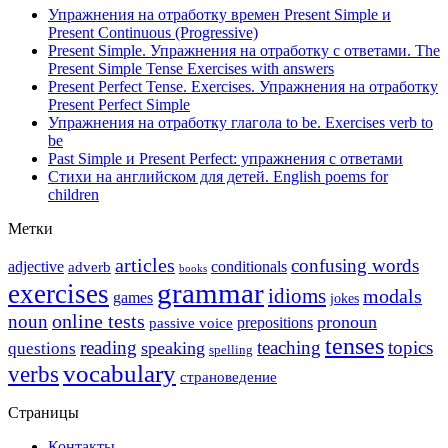
Упражнения на отработку времен Present Simple и
Present Continuous (Progressive)
Present Simple. Упражнения на отработку с ответами. The
Present Simple Tense Exercises with answers
Present Perfect Tense. Exercises. Упражнения на отработку
Present Perfect Simple
Упражнения на отработку глагола to be. Exercises verb to
be
Past Simple и Present Perfect: упражнения с ответами
Стихи на английском для детей. English poems for
children
Метки
articles
confusing words
adjective
conditionals
adverb
books
grammar
exercises
idioms
modals
games
jokes
online tests
noun
pronoun
prepositions
passive voice
tenses
reading
teaching
topics
speaking
questions
spelling
vocabulary
verbs
страноведение
Страницы
Контакты