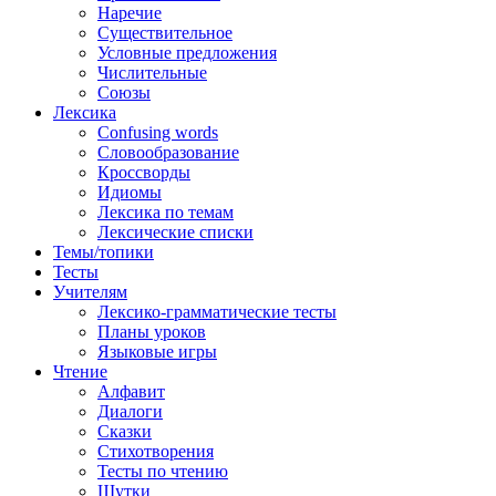
Наречие
Существительное
Условные предложения
Числительные
Союзы
Лексика
Confusing words
Словообразование
Кроссворды
Идиомы
Лексика по темам
Лексические списки
Темы/топики
Тесты
Учителям
Лексико-грамматические тесты
Планы уроков
Языковые игры
Чтение
Алфавит
Диалоги
Сказки
Стихотворения
Тесты по чтению
Шутки