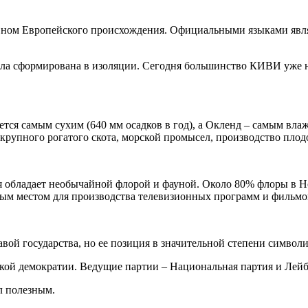
овном Европейского происхождения. Официальными языками явля
ыла сформирована в изоляции. Сегодня большинство КИВИ уже 
тся самым сухим (640 мм осадков в год), а Окленд – самым влаж
е крупного рогатого скота, морской промысел, производство пло
ия обладает необычайной флорой и фауной. Около 80% флоры в Н
ым местом для производства телевизионных программ и фильмов
авой государства, но ее позиция в значительной степени символ
кой демократии. Ведущие партии – Национальная партия и Лейб
л полезным.