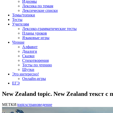
Идиомы
Лексика по темам
Лексические списки
Темы/топики
Тесты
Учителям
Лексико-грамматические тесты
Планы уроков
Языковые игры
Чтение
Алфавит
Диалоги
Сказки
Стихотворения
Тесты по чтению
Шутки
Это интересно!
Онлайн-игры
ЕГЭ
New Zealand topic. New Zealand текст с 
МЕТКИ:
topics
страноведение