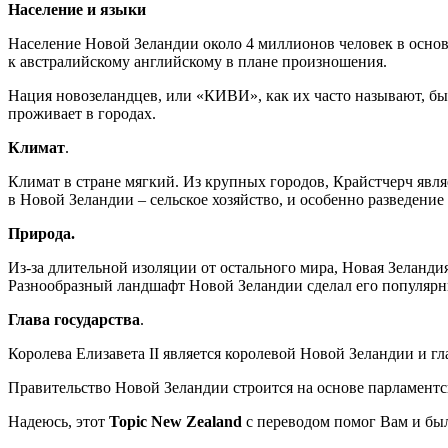
Население и языки
Население Новой Зеландии около 4 миллионов человек в осн
к австралийскому английскому в плане произношения.
Нация новозеландцев, или «КИВИ», как их часто называют, б
проживает в городах.
Климат
.
Климат в стране мягкий. Из крупных городов, Крайстчерч являе
в Новой Зеландии – сельское хозяйство, и особенно разведени
Природа.
Из-за длительной изоляции от остального мира, Новая Зеланд
Разнообразный ландшафт Новой Зеландии сделал его популярн
Глава государства
.
Королева Елизавета II является королевой Новой Зеландии и гл
Правительство Новой Зеландии строится на основе парламентс
Надеюсь, этот
Topiс New Zealand
с переводом помог Вам и бы