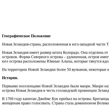
Географическое Положение
Новая Зеландия-страна, расположенная в юго-западной части Т
Новая Зеландия имеет размер штата Колорадо. Она отделена о
островов. Форма Северного острова – удлиненная, остров име
юге острова расположены Южные Альпы, которые тянутся вдоль 
На территории Новой Зеландии более 50 вулканов, некоторые и
История.
Первыми поселенцами Новой Зеландии были маори. Маори назыв
острова Новая Зеландия в честь голландской провинции Зеланд
В 1769 году капитан Джеймс Кук прибыл на острова. Британцы 
женщинам право голосовать. Страна стала доминионом Великоб