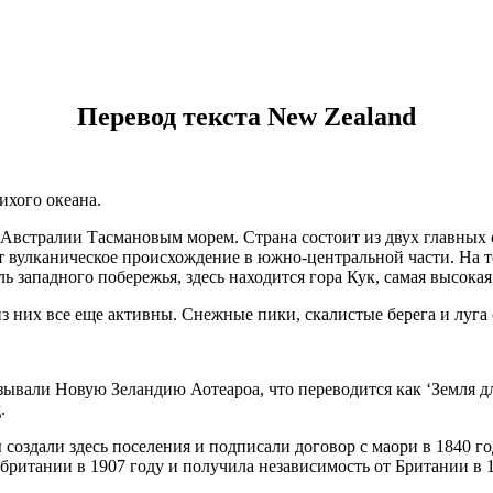
Перевод текста New Zealand
ихого океана.
т Австралии Тасмановым морем. Страна состоит из двух главных
ет вулканическое проиcхождение в южно-центральной части. На 
западного побережья, здесь находится гора Кук, самая высокая
з них все еще активны. Снежные пики, скалистые берега и луга
али Новую Зеландию Аотеароа, что переводится как ‘Земля дли
.
создали здесь поселения и подписали договор с маори в 1840 го
ритании в 1907 году и получила независимость от Британии в 1